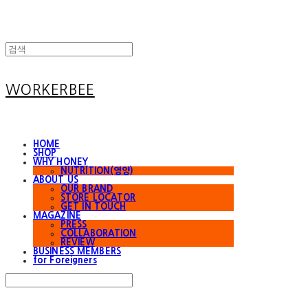
WORKERBEE
HOME
SHOP
WHY HONEY
NUTRITION(영양)
ABOUT US
OUR BRAND
STORE LOCATOR
GET IN TOUCH
MAGAZINE
PRESS
COLLABORATION
REVIEW
BUSINESS MEMBERS
for Foreigners
Search
검색
Log In
로그인