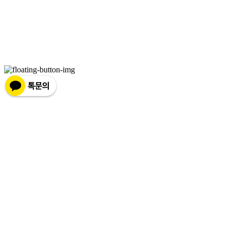
주소: NO.151, 100, Gukgasikpum-ro, Wanggung-myeon, Iksan-si, Jeollabuk-do,
Korea | 사업자등록번호:
440-87-01173
| 통신판매:
제 2020-전북익산-0014호
| 호스팅제공
자: (주)식스샵