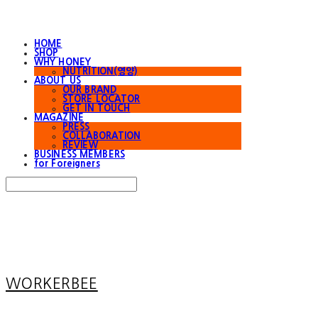
HOME
SHOP
WHY HONEY
NUTRITION(영양)
ABOUT US
OUR BRAND
STORE LOCATOR
GET IN TOUCH
MAGAZINE
PRESS
COLLABORATION
REVIEW
BUSINESS MEMBERS
for Foreigners
Search
검색
Log In
로그인
Cart
장바구니
WORKERBEE