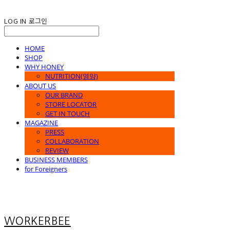
LOG IN
로그인
HOME
SHOP
WHY HONEY
NUTRITION(영양)
ABOUT US
OUR BRAND
STORE LOCATOR
GET IN TOUCH
MAGAZINE
PRESS
COLLABORATION
REVIEW
BUSINESS MEMBERS
for Foreigners
WORKERBEE