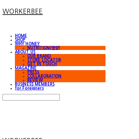
WORKERBEE
HOME
SHOP
WHY HONEY
NUTRITION(영양)
ABOUT US
OUR BRAND
STORE LOCATOR
GET IN TOUCH
MAGAZINE
PRESS
COLLABORATION
REVIEW
BUSINESS MEMBERS
for Foreigners
Search
검색
Log In
로그인
Cart
장바구니