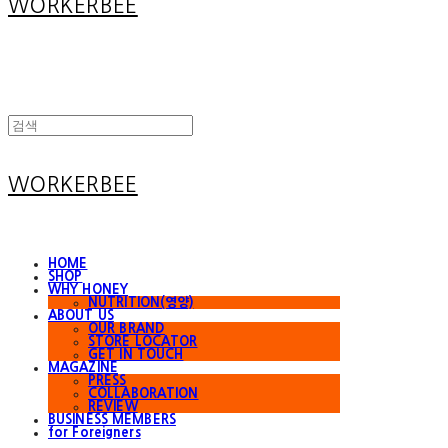
WORKERBEE
WORKERBEE
HOME
SHOP
WHY HONEY
NUTRITION(영양)
ABOUT US
OUR BRAND
STORE LOCATOR
GET IN TOUCH
MAGAZINE
PRESS
COLLABORATION
REVIEW
BUSINESS MEMBERS
for Foreigners