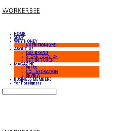
WORKERBEE
HOME
SHOP
WHY HONEY
NUTRITION(영양)
ABOUT US
OUR BRAND
STORE LOCATOR
GET IN TOUCH
MAGAZINE
PRESS
COLLABORATION
REVIEW
BUSINESS MEMBERS
for Foreigners
Search
검색
Log In
로그인
Cart
장바구니