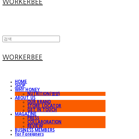
WORKERBEE
WORKERBEE
HOME
SHOP
WHY HONEY
NUTRITION(영양)
ABOUT US
OUR BRAND
STORE LOCATOR
GET IN TOUCH
MAGAZINE
PRESS
COLLABORATION
REVIEW
BUSINESS MEMBERS
for Foreigners