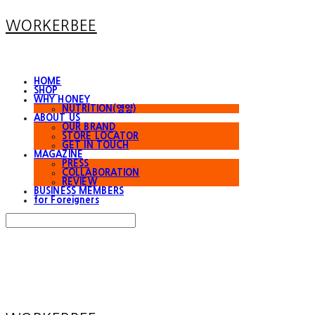
WORKERBEE
HOME
SHOP
WHY HONEY
NUTRITION(영양)
ABOUT US
OUR BRAND
STORE LOCATOR
GET IN TOUCH
MAGAZINE
PRESS
COLLABORATION
REVIEW
BUSINESS MEMBERS
for Foreigners
Search
검색
Log In
로그인
Cart
장바구니