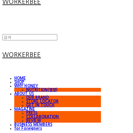
WORKERBEE
WORKERBEE
HOME
SHOP
WHY HONEY
NUTRITION(영양)
ABOUT US
OUR BRAND
STORE LOCATOR
GET IN TOUCH
MAGAZINE
PRESS
COLLABORATION
REVIEW
BUSINESS MEMBERS
for Foreigners