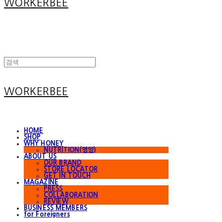
WORKERBEE
WORKERBEE
HOME
SHOP
WHY HONEY
NUTRITION(영양)
ABOUT US
OUR BRAND
STORE LOCATOR
GET IN TOUCH
MAGAZINE
PRESS
COLLABORATION
REVIEW
BUSINESS MEMBERS
for Foreigners