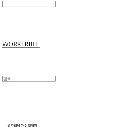
Search
검색
Log In
로그인
Cart
장바구니
WORKERBEE
윤주희님 개인결제창