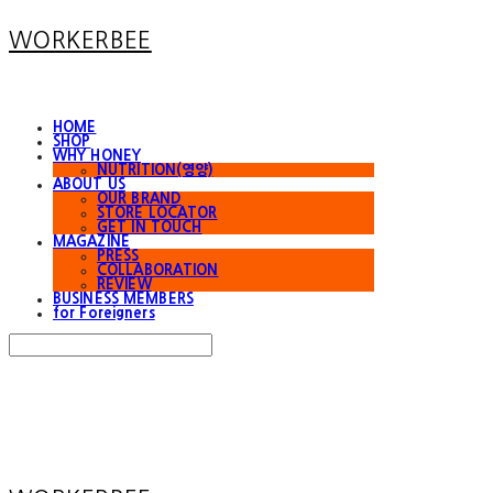
WORKERBEE
HOME
SHOP
WHY HONEY
NUTRITION(영양)
ABOUT US
OUR BRAND
STORE LOCATOR
GET IN TOUCH
MAGAZINE
PRESS
COLLABORATION
REVIEW
BUSINESS MEMBERS
for Foreigners
Search
검색
Log In
로그인
Cart
장바구니