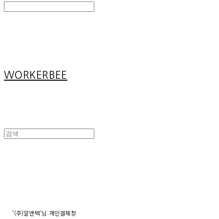
Search
검색
Log In
로그인
Cart
장바구니
WORKERBEE
'(주)알앤텍'님 개인결제창