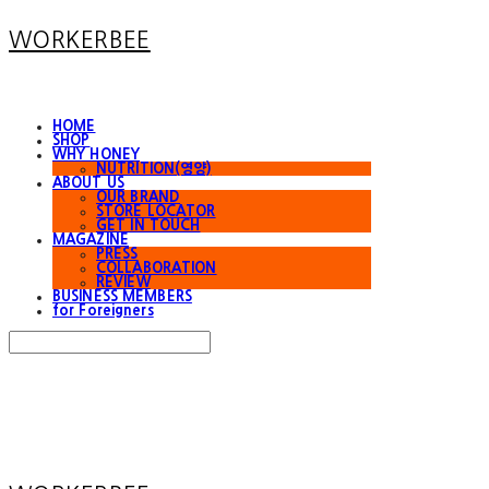
WORKERBEE
HOME
SHOP
WHY HONEY
NUTRITION(영양)
ABOUT US
OUR BRAND
STORE LOCATOR
GET IN TOUCH
MAGAZINE
PRESS
COLLABORATION
REVIEW
BUSINESS MEMBERS
for Foreigners
Search
검색
Log In
로그인
Cart
장바구니