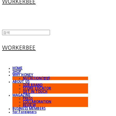
WORKERBEE
WORKERBEE
HOME
SHOP
WHY HONEY
NUTRITION(영양)
ABOUT US
OUR BRAND
STORE LOCATOR
GET IN TOUCH
MAGAZINE
PRESS
COLLABORATION
REVIEW
BUSINESS MEMBERS
for Foreigners