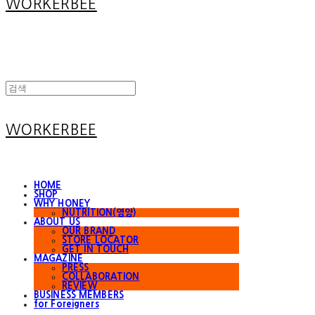
WORKERBEE
WORKERBEE
HOME
SHOP
WHY HONEY
NUTRITION(영양)
ABOUT US
OUR BRAND
STORE LOCATOR
GET IN TOUCH
MAGAZINE
PRESS
COLLABORATION
REVIEW
BUSINESS MEMBERS
for Foreigners