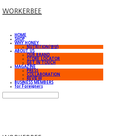
WORKERBEE
HOME
SHOP
WHY HONEY
NUTRITION(영양)
ABOUT US
OUR BRAND
STORE LOCATOR
GET IN TOUCH
MAGAZINE
PRESS
COLLABORATION
REVIEW
BUSINESS MEMBERS
for Foreigners
Search
검색
Log In
로그인
Cart
장바구니