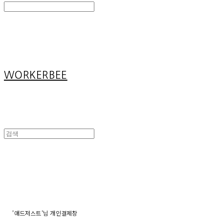
Search
검색
Log In
로그인
Cart
장바구니
WORKERBEE
'애드저스트'님 개인결제창