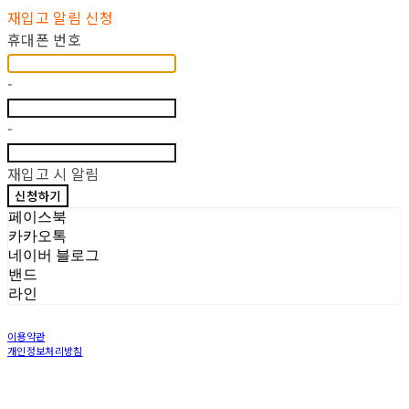
재입고 알림 신청
휴대폰 번호
-
-
재입고 시 알림
신청하기
페이스북
카카오톡
네이버 블로그
밴드
라인
이용약관
개인정보처리방침
사업자정보확인
상호: LOCAL WORKS Inc | 대표: Jung Eunjung | 개인정보관리책임자: Jung Eunjin | 전
화: 070-5030-5370 | 이메일: workerbeekorea@gmail.com