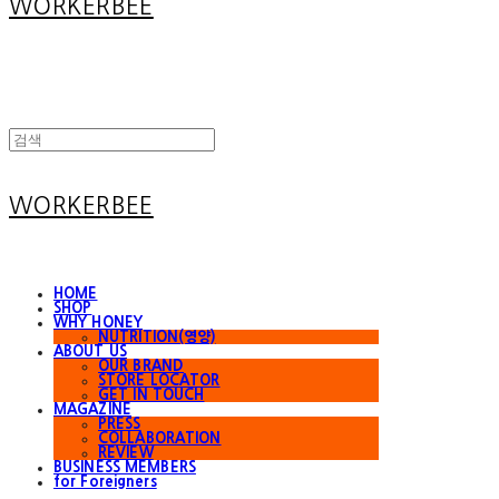
WORKERBEE
WORKERBEE
HOME
SHOP
WHY HONEY
NUTRITION(영양)
ABOUT US
OUR BRAND
STORE LOCATOR
GET IN TOUCH
MAGAZINE
PRESS
COLLABORATION
REVIEW
BUSINESS MEMBERS
for Foreigners