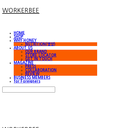
WORKERBEE
HOME
SHOP
WHY HONEY
NUTRITION(영양)
ABOUT US
OUR BRAND
STORE LOCATOR
GET IN TOUCH
MAGAZINE
PRESS
COLLABORATION
REVIEW
BUSINESS MEMBERS
for Foreigners
Search
검색
Log In
로그인
Cart
장바구니