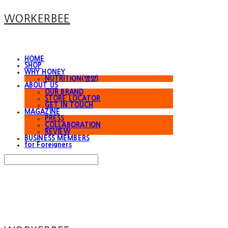
WORKERBEE
HOME
SHOP
WHY HONEY
NUTRITION(영양)
ABOUT US
OUR BRAND
STORE LOCATOR
GET IN TOUCH
MAGAZINE
PRESS
COLLABORATION
REVIEW
BUSINESS MEMBERS
for Foreigners
Search
검색
Log In
로그인
Cart
장바구니