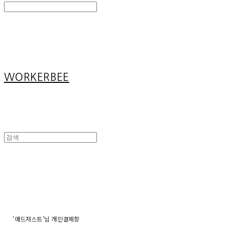
Search
검색
Log In
로그인
Cart
장바구니
WORKERBEE
'애드저스트'님 개인결제창