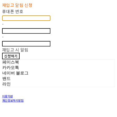
재입고 알림 신청
휴대폰 번호
-
-
재입고 시 알림
신청하기
페이스북
카카오톡
네이버 블로그
밴드
라인
이용약관
개인정보처리방침
사업자정보확인
상호: LOCAL WORKS Inc | 대표: Jung Eunjung | 개인정보관리책임자: Jung Eunjin | 전
화: 070-5030-5370 | 이메일: workerbeekorea@gmail.com