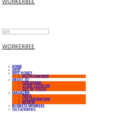
WORKERBEE
WORKERBEE
HOME
SHOP
WHY HONEY
NUTRITION(영양)
ABOUT US
OUR BRAND
STORE LOCATOR
GET IN TOUCH
MAGAZINE
PRESS
COLLABORATION
REVIEW
BUSINESS MEMBERS
for Foreigners