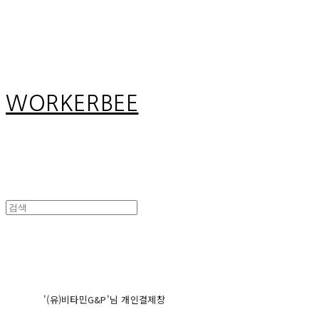
Search
검색
Log In
로그인
Cart
장바구니
WORKERBEE
'(유)비타민G&P'님 개인결제창