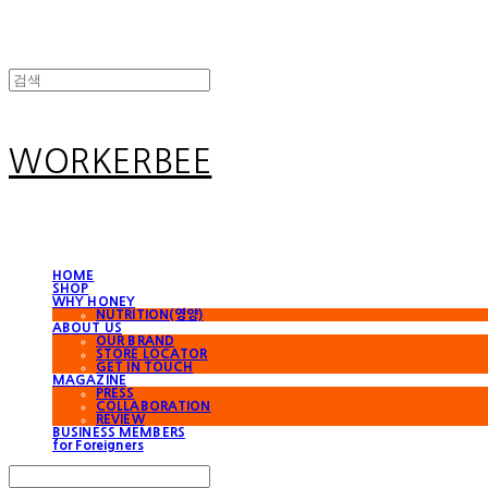
WORKERBEE
HOME
SHOP
WHY HONEY
NUTRITION(영양)
ABOUT US
OUR BRAND
STORE LOCATOR
GET IN TOUCH
MAGAZINE
PRESS
COLLABORATION
REVIEW
BUSINESS MEMBERS
for Foreigners