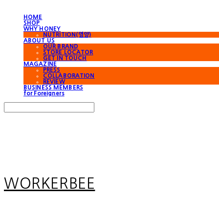
HOME
SHOP
WHY HONEY
NUTRITION(영양)
ABOUT US
OUR BRAND
STORE LOCATOR
GET IN TOUCH
MAGAZINE
PRESS
COLLABORATION
REVIEW
BUSINESS MEMBERS
for Foreigners
Search
검색
Log In
로그인
Cart
장바구니
WORKERBEE