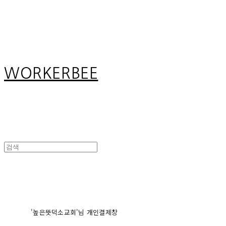
Search
검색
Log In
로그인
Cart
장바구니
WORKERBEE
'높은뜻덕소교회'님 개인결제창