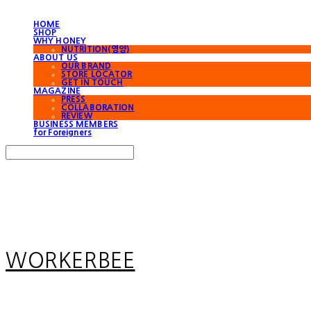
HOME
SHOP
WHY HONEY
NUTRITION(영양)
ABOUT US
OUR BRAND
STORE LOCATOR
GET IN TOUCH
MAGAZINE
PRESS
COLLABORATION
REVIEW
BUSINESS MEMBERS
for Foreigners
Search
검색
Log In
로그인
Cart
장바구니
WORKERBEE