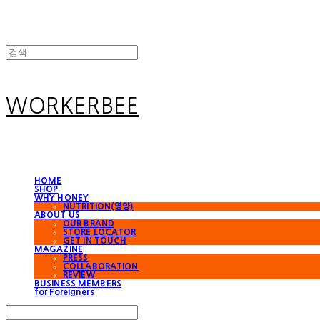
WORKERBEE
HOME
SHOP
WHY HONEY
NUTRITION(영양)
ABOUT US
OUR BRAND
STORE LOCATOR
GET IN TOUCH
MAGAZINE
PRESS
COLLABORATION
REVIEW
BUSINESS MEMBERS
for Foreigners