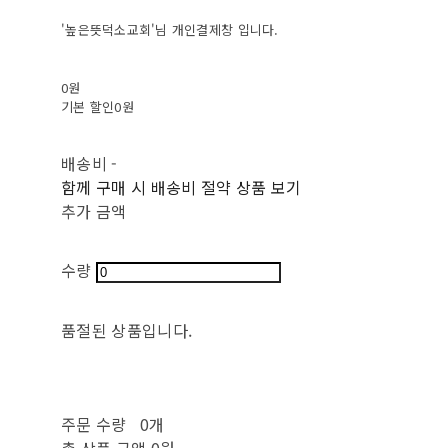
'높은뜻덕소교회'님 개인결제창 입니다.
0원
기본 할인
0원
배송비
-
함께 구매 시 배송비 절약 상품 보기
추가 금액
수량
품절된 상품입니다.
주문 수량
0개
총 상품 금액
0원