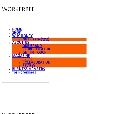
WORKERBEE
HOME
SHOP
WHY HONEY
NUTRITION(영양)
ABOUT US
OUR BRAND
STORE LOCATOR
GET IN TOUCH
MAGAZINE
PRESS
COLLABORATION
REVIEW
BUSINESS MEMBERS
for Foreigners
Search
검색
Log In
로그인
Cart
장바구니