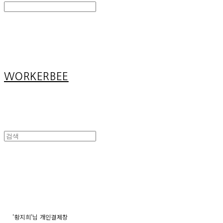
Search
검색
Log In
로그인
Cart
장바구니
WORKERBEE
'황지희'님 개인결제창