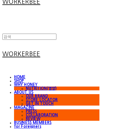
WORKERBEE
WORKERBEE
HOME
SHOP
WHY HONEY
NUTRITION(영양)
ABOUT US
OUR BRAND
STORE LOCATOR
GET IN TOUCH
MAGAZINE
PRESS
COLLABORATION
REVIEW
BUSINESS MEMBERS
for Foreigners