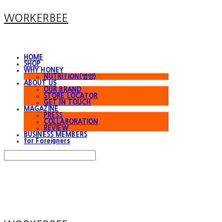
WORKERBEE
HOME
SHOP
WHY HONEY
NUTRITION(영양)
ABOUT US
OUR BRAND
STORE LOCATOR
GET IN TOUCH
MAGAZINE
PRESS
COLLABORATION
REVIEW
BUSINESS MEMBERS
for Foreigners
Search
검색
Log In
로그인
Cart
장바구니