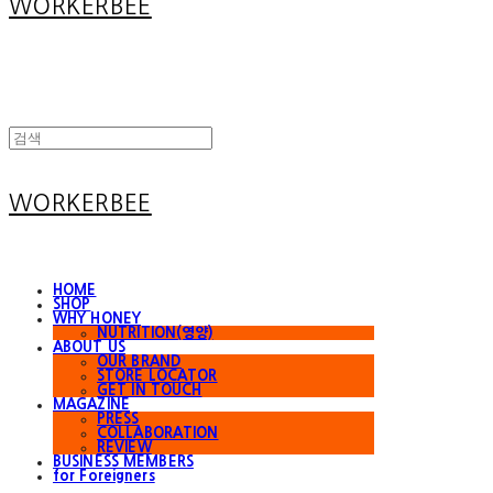
WORKERBEE
WORKERBEE
HOME
SHOP
WHY HONEY
NUTRITION(영양)
ABOUT US
OUR BRAND
STORE LOCATOR
GET IN TOUCH
MAGAZINE
PRESS
COLLABORATION
REVIEW
BUSINESS MEMBERS
for Foreigners