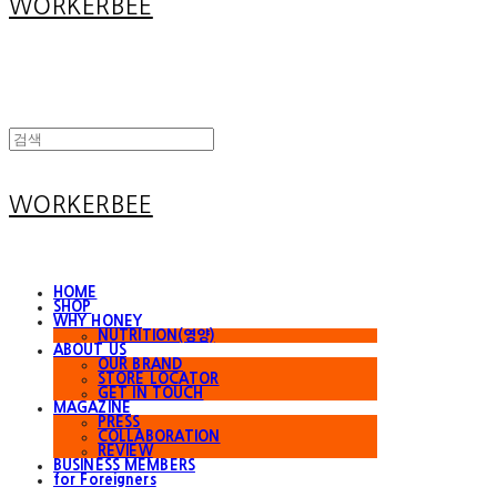
WORKERBEE
WORKERBEE
HOME
SHOP
WHY HONEY
NUTRITION(영양)
ABOUT US
OUR BRAND
STORE LOCATOR
GET IN TOUCH
MAGAZINE
PRESS
COLLABORATION
REVIEW
BUSINESS MEMBERS
for Foreigners