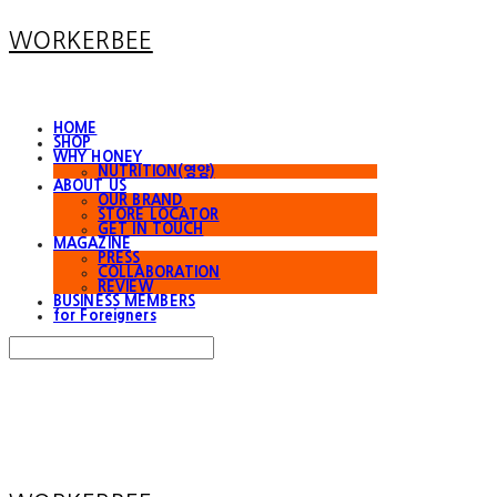
WORKERBEE
HOME
SHOP
WHY HONEY
NUTRITION(영양)
ABOUT US
OUR BRAND
STORE LOCATOR
GET IN TOUCH
MAGAZINE
PRESS
COLLABORATION
REVIEW
BUSINESS MEMBERS
for Foreigners
Search
검색
Log In
로그인
Cart
장바구니