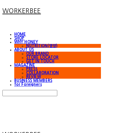
WORKERBEE
HOME
SHOP
WHY HONEY
NUTRITION(영양)
ABOUT US
OUR BRAND
STORE LOCATOR
GET IN TOUCH
MAGAZINE
PRESS
COLLABORATION
REVIEW
BUSINESS MEMBERS
for Foreigners
Search
검색
Log In
로그인
Cart
장바구니