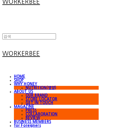
WORKERBEE
WORKERBEE
HOME
SHOP
WHY HONEY
NUTRITION(영양)
ABOUT US
OUR BRAND
STORE LOCATOR
GET IN TOUCH
MAGAZINE
PRESS
COLLABORATION
REVIEW
BUSINESS MEMBERS
for Foreigners