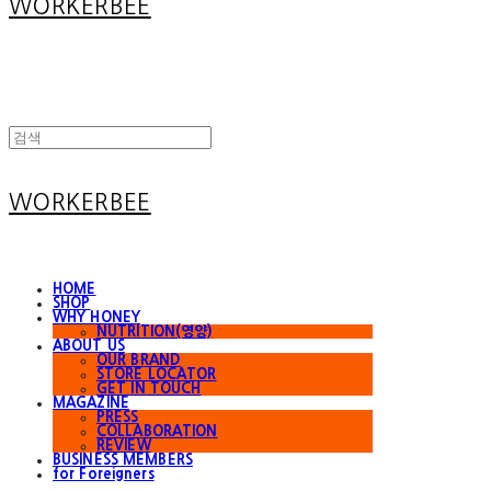
WORKERBEE
WORKERBEE
HOME
SHOP
WHY HONEY
NUTRITION(영양)
ABOUT US
OUR BRAND
STORE LOCATOR
GET IN TOUCH
MAGAZINE
PRESS
COLLABORATION
REVIEW
BUSINESS MEMBERS
for Foreigners