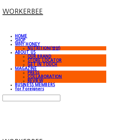
WORKERBEE
HOME
SHOP
WHY HONEY
NUTRITION(영양)
ABOUT US
OUR BRAND
STORE LOCATOR
GET IN TOUCH
MAGAZINE
PRESS
COLLABORATION
REVIEW
BUSINESS MEMBERS
for Foreigners
Search
검색
Log In
로그인
Cart
장바구니