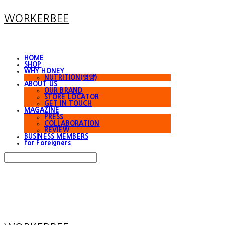
WORKERBEE
HOME
SHOP
WHY HONEY
NUTRITION(영양)
ABOUT US
OUR BRAND
STORE LOCATOR
GET IN TOUCH
MAGAZINE
PRESS
COLLABORATION
REVIEW
BUSINESS MEMBERS
for Foreigners
Search
검색
Log In
로그인
Cart
장바구니