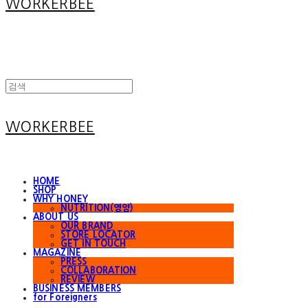
WORKERBEE
WORKERBEE
HOME
SHOP
WHY HONEY
NUTRITION(영양)
ABOUT US
OUR BRAND
STORE LOCATOR
GET IN TOUCH
MAGAZINE
PRESS
COLLABORATION
REVIEW
BUSINESS MEMBERS
for Foreigners