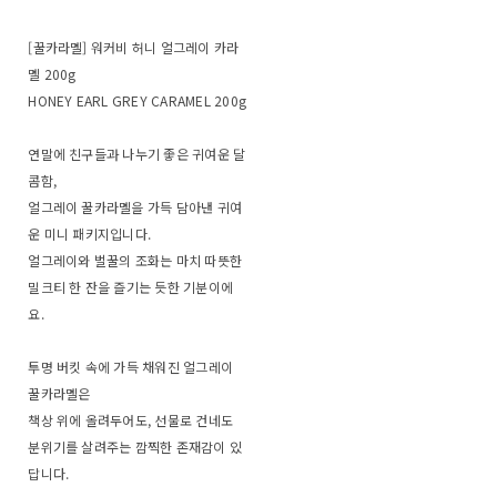
[꿀카라멜] 워커비 허니 얼그레이 카라
멜 200g
HONEY EARL GREY CARAMEL 200g
연말에 친구들과 나누기 좋은 귀여운 달
콤함,
얼그레이 꿀카라멜을 가득 담아낸 귀여
운 미니 패키지입니다.
얼그레이와 벌꿀의 조화는 마치 따뜻한
밀크티 한 잔을 즐기는 듯한 기분이에
요.
투명 버킷 속에 가득 채워진 얼그레이
꿀카라멜은
책상 위에 올려두어도, 선물로 건네도
분위기를 살려주는 깜찍한 존재감이 있
답니다.