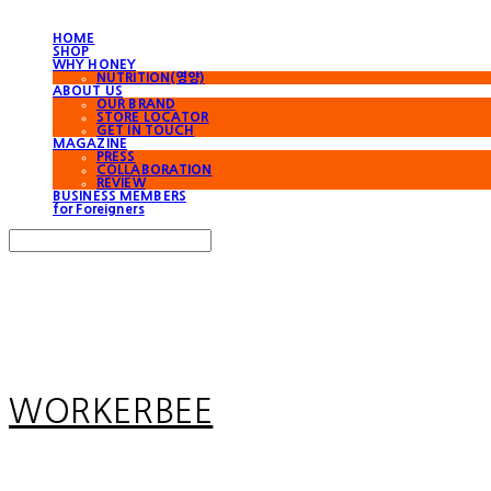
HOME
SHOP
WHY HONEY
NUTRITION(영양)
ABOUT US
OUR BRAND
STORE LOCATOR
GET IN TOUCH
MAGAZINE
PRESS
COLLABORATION
REVIEW
BUSINESS MEMBERS
for Foreigners
Search
검색
Log In
로그인
Cart
장바구니
WORKERBEE