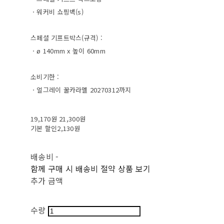
ㆍ워커비 쇼핑백(s)
스페셜 기프트박스(규격) :
ㆍø 140mm x 높이 60mm
소비기한 :
ㆍ얼그레이 꿀카라멜 20270312까지
19,170원
21,300원
기본 할인
2,130원
배송비
-
함께 구매 시 배송비 절약 상품 보기
추가 금액
수량