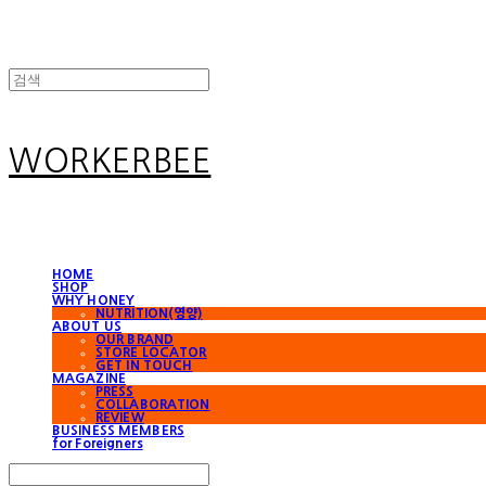
WORKERBEE
HOME
SHOP
WHY HONEY
NUTRITION(영양)
ABOUT US
OUR BRAND
STORE LOCATOR
GET IN TOUCH
MAGAZINE
PRESS
COLLABORATION
REVIEW
BUSINESS MEMBERS
for Foreigners