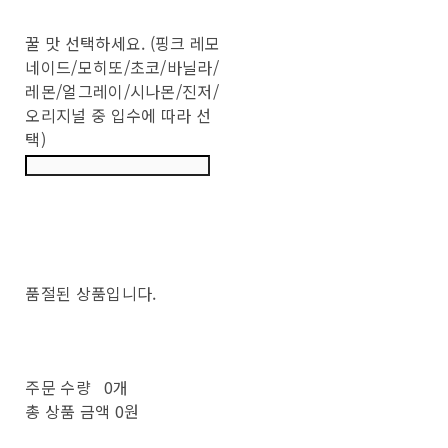
꿀 맛 선택하세요. (핑크 레모
네이드/모히또/초코/바닐라/
레몬/얼그레이/시나몬/진저/
오리지널 중 입수에 따라 선
택)
품절된 상품입니다.
주문 수량
0개
총 상품 금액
0원