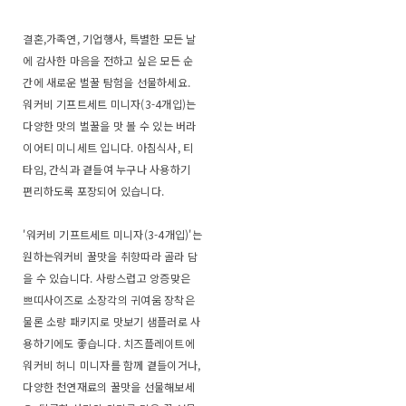
결혼,가족연, 기업행사, 특별한 모든 날
에 감사한 마음을 전하고 싶은 모든 순
간에 새로운 벌꿀 탐험을 선물하세요.
워커비 기프트세트 미니자(3-4개입)는
다양한 맛의 벌꿀을 맛 볼 수 있는 버라
이어티 미니세트 입니다. 아침식사, 티
타임, 간식과 곁들여 누구나 사용하기
편리하도록 포장되어 있습니다.
'워커비 기프트세트 미니자(3-4개입)'는
원하는워커비 꿀맛을 취향따라 골라 담
을 수 있습니다. 사랑스럽고 앙증맞은
쁘띠사이즈로 소장각의 귀여움 장착은
물론 소량 패키지로 맛보기 샘플러로 사
용하기에도 좋습니다. 치즈플레이트에
워커비 허니 미니자를 함께 곁들이거나,
다양한 천연재료의 꿀맛을 선물해보세