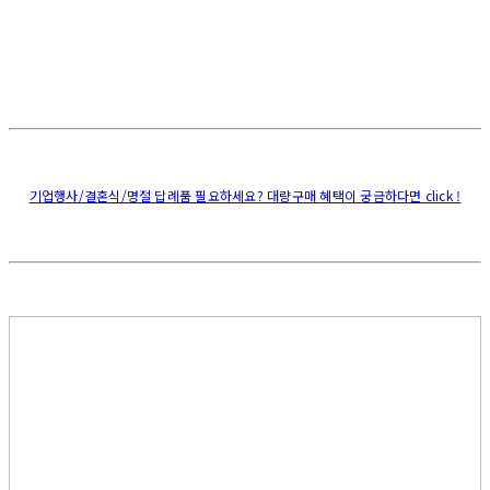
기업행사/결혼식/명절 답례품 필요하세요? 대량구매 혜택이 궁금하다면 click !