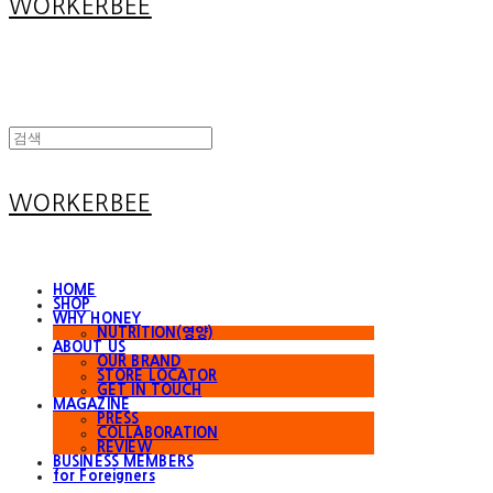
WORKERBEE
WORKERBEE
HOME
SHOP
WHY HONEY
NUTRITION(영양)
ABOUT US
OUR BRAND
STORE LOCATOR
GET IN TOUCH
MAGAZINE
PRESS
COLLABORATION
REVIEW
BUSINESS MEMBERS
for Foreigners