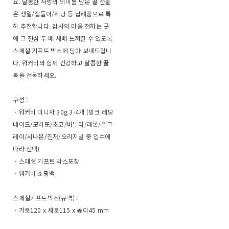
요. 달콤한 사랑의 의미를 담은 꿀 선물
은 생일/집들이/웨딩 등 답례품으로 특
히 추천합니다. 감사의 마음 전하는 곳
에 그 진심 두 배 세배 느껴질 수 있도록
스페셜 기프트 박스에 담아 보내드립니
다. 워커비와 함께 건강하고 달콤한 꿀
복을 선물하세요.
구성 :
ㆍ워커비 미니자 30g 3-4개 (핑크 레모
네이드/모히또/초코/바닐라/레몬/얼그
레이/시나몬/진저/오리지널 중 입수에
따라 선택)
ㆍ스페셜 기프트 박스포장
ㆍ워커비 쇼핑백
스페셜기프트박스(규격) :
ㆍ가로120 x 세로115 x 높이45 mm