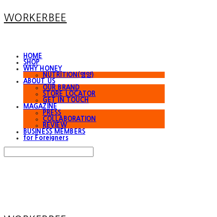
WORKERBEE
HOME
SHOP
WHY HONEY
NUTRITION(영양)
ABOUT US
OUR BRAND
STORE LOCATOR
GET IN TOUCH
MAGAZINE
PRESS
COLLABORATION
REVIEW
BUSINESS MEMBERS
for Foreigners
Search
검색
Log In
로그인
Cart
장바구니