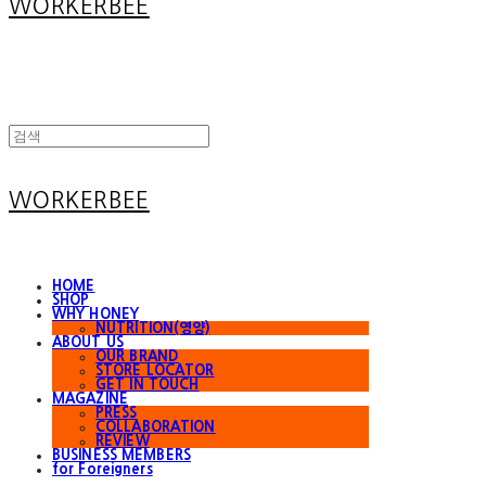
WORKERBEE
WORKERBEE
HOME
SHOP
WHY HONEY
NUTRITION(영양)
ABOUT US
OUR BRAND
STORE LOCATOR
GET IN TOUCH
MAGAZINE
PRESS
COLLABORATION
REVIEW
BUSINESS MEMBERS
for Foreigners