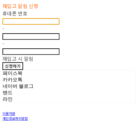
재입고 알림 신청
휴대폰 번호
-
-
재입고 시 알림
신청하기
페이스북
카카오톡
네이버 블로그
밴드
라인
이용약관
개인정보처리방침
사업자정보확인
상호: LOCAL WORKS Inc | 대표: Jung Eunjung | 개인정보관리책임자: Jung Eunjin | 전
화: 070-5030-5370 | 이메일: workerbeekorea@gmail.com