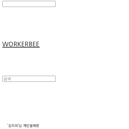
Search
검색
Log In
로그인
Cart
장바구니
WORKERBEE
'김지희'님 개인결제창