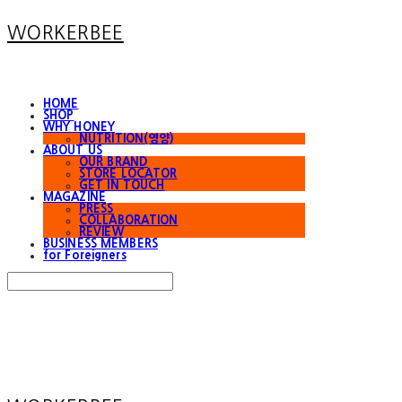
WORKERBEE
HOME
SHOP
WHY HONEY
NUTRITION(영양)
ABOUT US
OUR BRAND
STORE LOCATOR
GET IN TOUCH
MAGAZINE
PRESS
COLLABORATION
REVIEW
BUSINESS MEMBERS
for Foreigners
Search
검색
Log In
로그인
Cart
장바구니