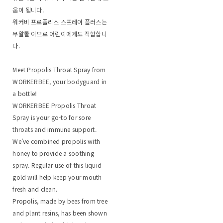
움이 됩니다.
워커비 프로폴리스 스프레이 플러스는
무알콜 이므로 어린이에게도 적합합니
다.
Meet Propolis Throat Spray from
WORKERBEE, your bodyguard in
a bottle!
WORKERBEE Propolis Throat
Spray is your go-to for sore
throats and immune support.
We’ve combined propolis with
honey to provide a soothing
spray. Regular use of this liquid
gold will help keep your mouth
fresh and clean.
Propolis, made by bees from tree
and plant resins, has been shown