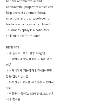
to have antimicrobial and
antibacterial properties which can
help prevent common throat
infections and decrease levels of
bacteria which cause bad breath.
This handy spray is alcohol free,
so is suitable for children.
BENEFITS :
ㆍ총 플라보노이드 함량 3mg/일
ㆍ구강에서의 항균작용에 도움을 줄 수
있음
ㆍ식약처에서 기능성과 안전성을 인정
받은 건강기능식품
ㆍ우수건강기능식품 제조관리 시설에서
생산
ㆍ무알콜·수용성(WEEP) 공법으로 높은
체내 흡수율