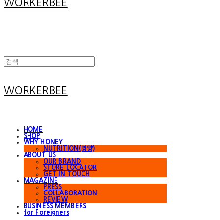
WORKERBEE
WORKERBEE
HOME
SHOP
WHY HONEY
NUTRITION(영양)
ABOUT US
OUR BRAND
STORE LOCATOR
GET IN TOUCH
MAGAZINE
PRESS
COLLABORATION
REVIEW
BUSINESS MEMBERS
for Foreigners