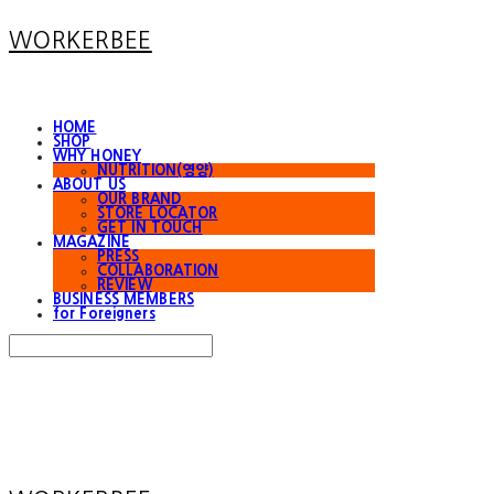
WORKERBEE
HOME
SHOP
WHY HONEY
NUTRITION(영양)
ABOUT US
OUR BRAND
STORE LOCATOR
GET IN TOUCH
MAGAZINE
PRESS
COLLABORATION
REVIEW
BUSINESS MEMBERS
for Foreigners
Search
검색
Log In
로그인
Cart
장바구니