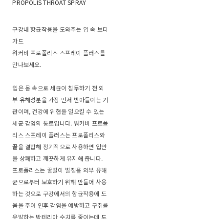
PROPOLIS THROAT SPRAY
구강내 항균작용을 도와주는 입 속 보디
가드
워커비 프로폴리스 스프레이 플러스를
만나보세요.
입은 몸 속으로 세균이 침투하기 전 외
부 유해성분을 가장 먼저 받아들이는 기
관이며, 건강에 위협을 일으킬 수 있는
세균 감염의 통로입니다. 워커비 프로폴
리스 스프레이 플러스는 프로폴리스와
꿀을 결합해 정기적으로 사용하면 입안
을 상쾌하고 깨끗하게 유지해 줍니다.
프로폴리스는 꿀벌이 벌집을 외부 유해
균으로부터 보호하기 위해 만들어 사용
하는 것으로 구강에서의 항균작용에 도
움을 주어 인후 감염을 예방하고 구취를
유발하는 박테리아 수치를 줄이는데 도