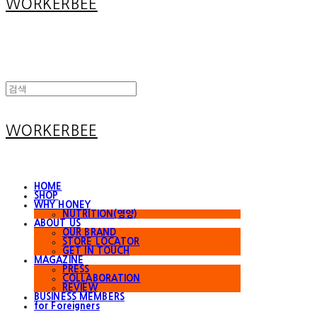
WORKERBEE
WORKERBEE
HOME
SHOP
WHY HONEY
NUTRITION(영양)
ABOUT US
OUR BRAND
STORE LOCATOR
GET IN TOUCH
MAGAZINE
PRESS
COLLABORATION
REVIEW
BUSINESS MEMBERS
for Foreigners