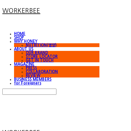
WORKERBEE
HOME
SHOP
WHY HONEY
NUTRITION(영양)
ABOUT US
OUR BRAND
STORE LOCATOR
GET IN TOUCH
MAGAZINE
PRESS
COLLABORATION
REVIEW
BUSINESS MEMBERS
for Foreigners
Search
검색
Log In
로그인
Cart
장바구니