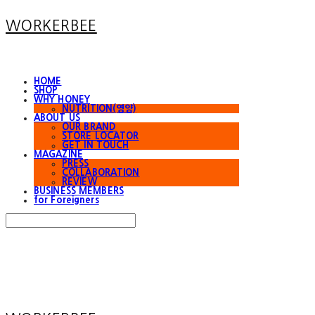
WORKERBEE
HOME
SHOP
WHY HONEY
NUTRITION(영양)
ABOUT US
OUR BRAND
STORE LOCATOR
GET IN TOUCH
MAGAZINE
PRESS
COLLABORATION
REVIEW
BUSINESS MEMBERS
for Foreigners
Search
검색
Log In
로그인
Cart
장바구니