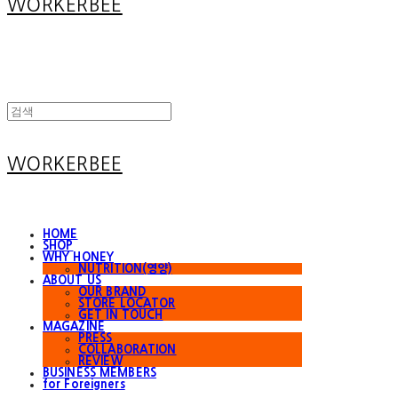
WORKERBEE
WORKERBEE
HOME
SHOP
WHY HONEY
NUTRITION(영양)
ABOUT US
OUR BRAND
STORE LOCATOR
GET IN TOUCH
MAGAZINE
PRESS
COLLABORATION
REVIEW
BUSINESS MEMBERS
for Foreigners