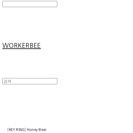
Search
검색
Log In
로그인
Cart
장바구니
WORKERBEE
[KEY RING] Honey Bear