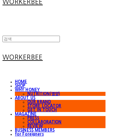
WORKERBEE
WORKERBEE
HOME
SHOP
WHY HONEY
NUTRITION(영양)
ABOUT US
OUR BRAND
STORE LOCATOR
GET IN TOUCH
MAGAZINE
PRESS
COLLABORATION
REVIEW
BUSINESS MEMBERS
for Foreigners