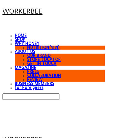
WORKERBEE
HOME
SHOP
WHY HONEY
NUTRITION(영양)
ABOUT US
OUR BRAND
STORE LOCATOR
GET IN TOUCH
MAGAZINE
PRESS
COLLABORATION
REVIEW
BUSINESS MEMBERS
for Foreigners
Search
검색
Log In
로그인
Cart
장바구니