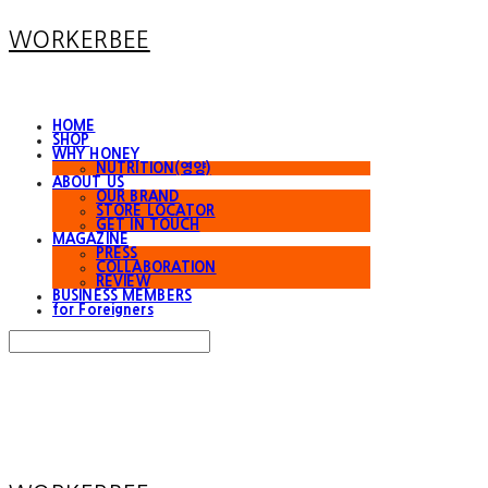
WORKERBEE
HOME
SHOP
WHY HONEY
NUTRITION(영양)
ABOUT US
OUR BRAND
STORE LOCATOR
GET IN TOUCH
MAGAZINE
PRESS
COLLABORATION
REVIEW
BUSINESS MEMBERS
for Foreigners
Search
검색
Log In
로그인
Cart
장바구니