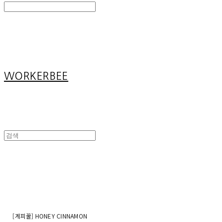
Search
검색
Log In
로그인
Cart
장바구니
WORKERBEE
[계피꿀] HONEY CINNAMON