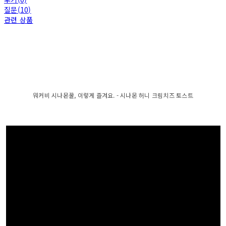
질문(10)
관련 상품
워커비 시나몬꿀, 이렇게 즐겨요. - 시나몬 허니 크림치즈 토스트