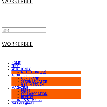
WORKERBEE
WORKERBEE
HOME
SHOP
WHY HONEY
NUTRITION(영양)
ABOUT US
OUR BRAND
STORE LOCATOR
GET IN TOUCH
MAGAZINE
PRESS
COLLABORATION
REVIEW
BUSINESS MEMBERS
for Foreigners