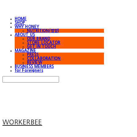
HOME
SHOP
WHY HONEY
NUTRITION(영양)
ABOUT US
OUR BRAND
STORE LOCATOR
GET IN TOUCH
MAGAZINE
PRESS
COLLABORATION
REVIEW
BUSINESS MEMBERS
for Foreigners
Search
검색
Log In
로그인
Cart
장바구니
WORKERBEE