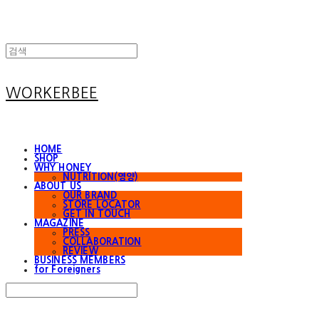
WORKERBEE
HOME
SHOP
WHY HONEY
NUTRITION(영양)
ABOUT US
OUR BRAND
STORE LOCATOR
GET IN TOUCH
MAGAZINE
PRESS
COLLABORATION
REVIEW
BUSINESS MEMBERS
for Foreigners
Search
검색
Log In
로그인