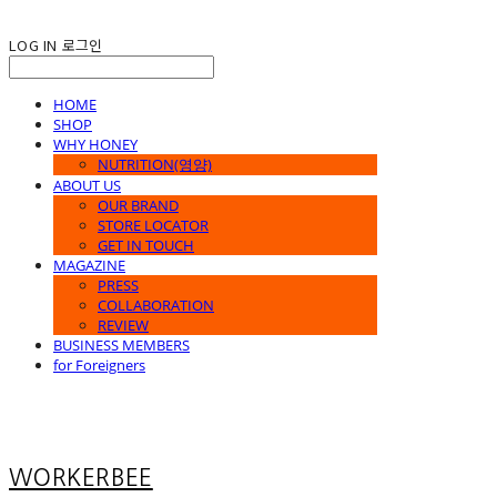
LOG IN
로그인
HOME
SHOP
WHY HONEY
NUTRITION(영양)
ABOUT US
OUR BRAND
STORE LOCATOR
GET IN TOUCH
MAGAZINE
PRESS
COLLABORATION
REVIEW
BUSINESS MEMBERS
for Foreigners
WORKERBEE