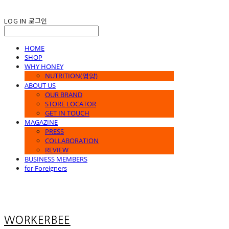
LOG IN
로그인
HOME
SHOP
WHY HONEY
NUTRITION(영양)
ABOUT US
OUR BRAND
STORE LOCATOR
GET IN TOUCH
MAGAZINE
PRESS
COLLABORATION
REVIEW
BUSINESS MEMBERS
for Foreigners
WORKERBEE