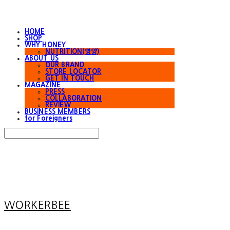
HOME
SHOP
WHY HONEY
NUTRITION(영양)
ABOUT US
OUR BRAND
STORE LOCATOR
GET IN TOUCH
MAGAZINE
PRESS
COLLABORATION
REVIEW
BUSINESS MEMBERS
for Foreigners
Search
검색
Log In
로그인
Cart
장바구니
WORKERBEE