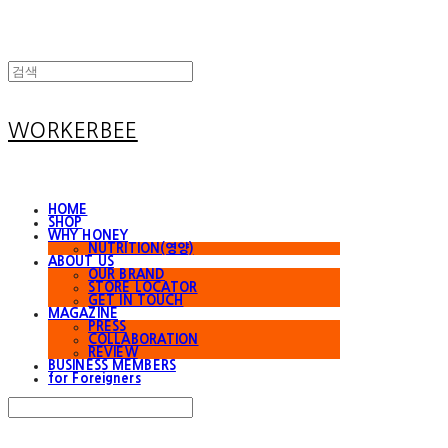
WORKERBEE
HOME
SHOP
WHY HONEY
NUTRITION(영양)
ABOUT US
OUR BRAND
STORE LOCATOR
GET IN TOUCH
MAGAZINE
PRESS
COLLABORATION
REVIEW
BUSINESS MEMBERS
for Foreigners
Search
검색
Log In
로그인